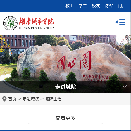
教工
学生
校友
访客
门户
走进城院
->
->
首页
走进城院
城院生活
查看更多