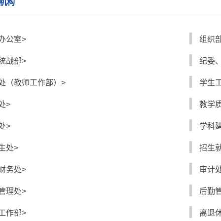
机构
办公室>
组织
统战部>
纪委
处（教师工作部）>
学生
处>
教学
处>
学科
生处>
招生
财务处>
审计处
管理处>
后勤
工作部>
离退