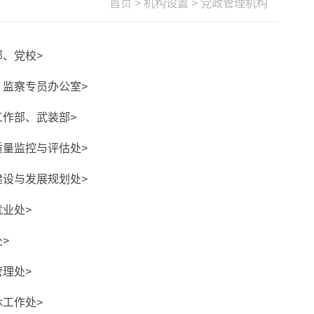
首页
>
机构设置
>
党政管理机构
部、党校>
、监察专员办公室>
工作部、武装部>
质量监控与评估处>
建设与发展规划处>
就业处>
>
管理处>
休工作处>