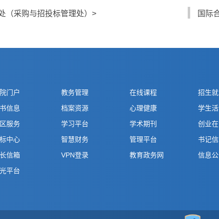
处（采购与招投标管理处）>
国际
院门户
教务管理
在线课程
招生就
书信息
档案资源
心理健康
学生活
区服务
学习平台
学术期刊
创业在
标中心
智慧财务
管理平台
书记信
长信箱
VPN登录
教育政务网
信息公
光平台