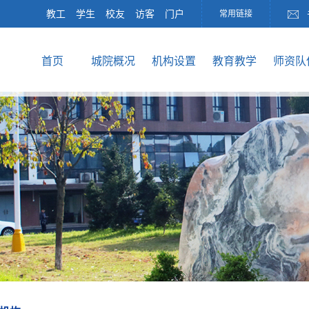
教工
学生
校友
访客
门户
常用链接
首页
城院概况
机构设置
教育教学
师资队