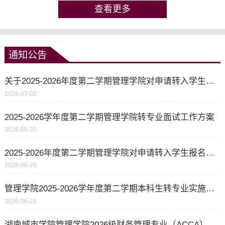
查看更多
通知公告
关于2025-2026年度第二学期管理学院对申请转入学生考核成绩的公示
2026-07-02
2025-2026学年度第二学期管理学院转专业面试工作方案
2026-06-30
2025-2026年度第二学期管理学院对申请转入学生报名资格审查情况的公示
2026-06-29
管理学院2025-2026学年度第二学期本科生转专业实施方案
2026-06-24
湖南城市学院管理学院2026级财务管理专业（ACCA）新文科卓越班招生简章