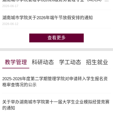
2026-06-17
湖南城市学院关于2026年端午节放假安排的通知
2026-06-12
查看更多
教学管理
科研动态
学工动态
招生就业
2025-2026年度第二学期管理学院对申请转入学生报名资
格审查情况的公示
关于举办湖南城市学院第十一届大学生企业模拟经营竞赛
的通知