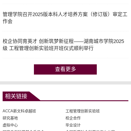
管理学院召开2025版本科人才培养方案（修订版）审定工
作会
校企协同育英才 创新筑梦新征程——湖南城市学院2025
级 工程管理创新实验班开班仪式顺利举行
查看更多
相关链接
ACCA新文科卓越班
工程管理创新实验班
研究基地
校企合作
虚拟中心
毕业设计