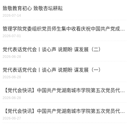
致敬教育初心 致敬杏坛耕耘
2026-07-14
管理学院党委组织党员师生集中收看庆祝中国共产党成立105周年大会实况
2026-07-01
党代表话党代会丨谈心声 说期盼 谋发展（二）
2026-06-28
党代表话党代会丨谈心声 说期盼 谋发展（一）
2026-06-28
【党代会快讯】中国共产党湖南城市学院第五次党员代表大会胜利闭幕
2026-06-28
【党代会快讯】中国共产党湖南城市学院第五次党员代表大会开幕
2026-06-27