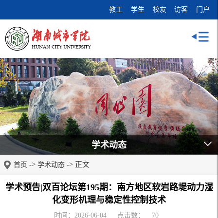
教工
学生
校友
访客
门户
学术动态
->
-> 正文
首页
学术动态
学术预告|双百论坛第195期：南方地区软岩路堤动力湿
化变形机理与稳定性控制技术
时间：2026-06-04
点击数：
70