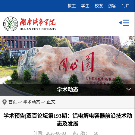
教工
学生
校友
访客
门户
学术动态
->
-> 正文
首页
学术动态
学术预告|双百论坛第193期：铝电解电容器前沿技术动
态及发展
时间：2026-06-03
点击数：
58