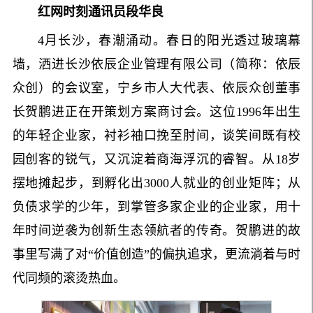
红网时刻通讯员
段华良
4月长沙，春潮涌动。春日的阳光透过玻璃幕
墙，洒进长沙依辰企业管理有限公司（简称：依辰
众创）的会议室，宁乡市人大代表、依辰众创董事
长贺鹏进正在开策划方案商讨会。这位1996年出生
的年轻企业家，衬衫袖口挽至肘间，谈笑间既有校
园创客的锐气，又沉淀着商海浮沉的睿智。从18岁
摆地摊起步，到孵化出3000人就业的创业矩阵；从
负债求学的少年，到掌管多家企业的企业家，用十
年时间逆袭为创新生态领航者的传奇。贺鹏进的故
事里写满了对“价值创造”的偏执追求，更流淌着与时
代同频的滚烫热血。