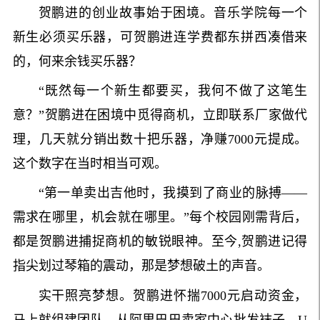
贺鹏进的创业故事始于困境。音乐学院每一个
新生必须买乐器，可贺鹏进连学费都东拼西凑借来
的，何来余钱买乐器？
“既然每一个新生都要买，我何不做了这笔生
意？”贺鹏进在困境中觅得商机，立即联系厂家做代
理，几天就分销出数十把乐器，净赚7000元提成。
这个数字在当时相当可观。
“第一单卖出吉他时，我摸到了商业的脉搏——
需求在哪里，机会就在哪里。”每个校园刚需背后，
都是贺鹏进捕捉商机的敏锐眼神。至今,贺鹏进记得
指尖划过琴箱的震动，那是梦想破土的声音。
实干照亮梦想。贺鹏进怀揣7000元启动资金，
马上就组建团队，从阿里巴巴卖家中心批发袜子、U