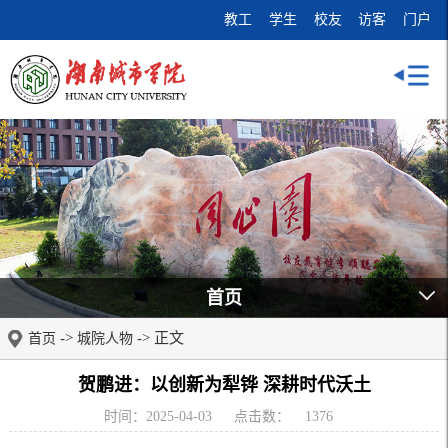
教工
学生
校友
访客
门户
首页
->
-> 正文
首页
城院人物
贺鹏进：以创新为犁铧 深耕时代沃土
时间：2025-04-03
点击数：
1376