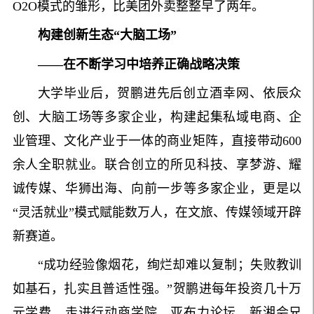
O2O模式的雏形，比美团外卖整整早了两年。
构建创新生态“大脑工场”
——在不断学习中培养正确战略决策
大学毕业后，贺鹏进先后创立酒幸网、依辰众
创、大脑工场等多家企业，构建起集私域电商、企
业管理、文化产业于一体的商业矩阵，直接带动600
余人全职就业。联合创立的所见科技、享梦游、耀
诚传媒、华狮出海、向前一步等多家企业，更是以
“灵活就业”模式赋能数万人，在文旅、传媒领域开辟
新赛道。
“成功经验像烟花，绚烂却难以复制；失败教训
如基石，扎实且普适性强。”贺鹏进每年投资几十万
元学费，走进行动商学院、亚布力论坛、新湘会兄