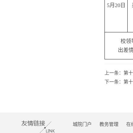
5
月
20
日
校领
出差
上一条：
第十
下一条：
第十
城院门户
教务管理
在