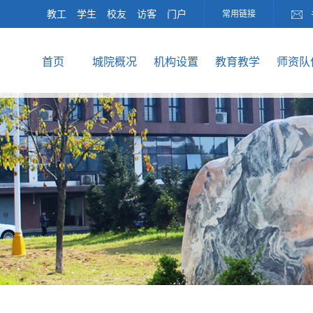
教工
学生
校友
访客
门户
常用链接
首页
城院概况
机构设置
教育教学
师资队