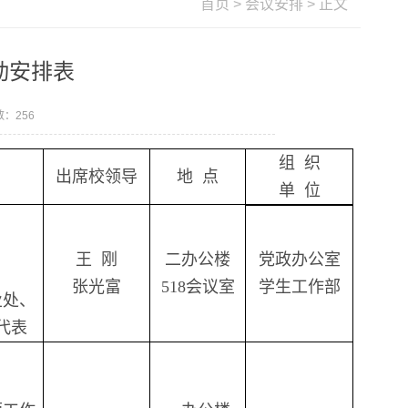
首页
>
会议安排
> 正文
动安排表
数：
256
组
织
出席校领导
地
点
单
位
王
刚
二办公楼
党政办公室
张光富
518
会议室
学生工作部
业处、
代表