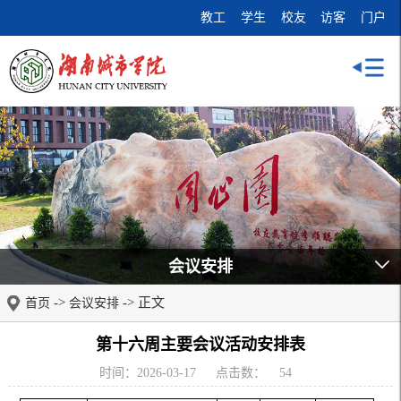
教工
学生
校友
访客
门户
会议安排
->
-> 正文
首页
会议安排
第十六周主要会议活动安排表
时间：2026-03-17
点击数：
54