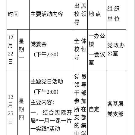
出席
组
织
时间
主
要
活
动
内
容
校领
地
点
单
位
导
一办公
12
星
全体
党委会
楼
月
党政办
期
校领
22
公室
（
下午
2
:
3
0
）
一会议
一
导
日
室
党员
主题党日活动
领导
（下午
2
:
00
）
干部
12
星
参加
主要内容：
各基层
月
期
所在
自定
一、
结合实际开
25
党支部
四
支部
展
“一月一课一片
日
的集
一实践”活动
中学