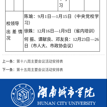
习
陈
瑜：
9
月
1
日—
1
月
15
日（中央党校学
习）
校领导
徐
姝：
12
月
16
日—
1
月
9
日（省内培训）
出差情
况
何
振、谭献良、邓友良：
12
月
23
日—
26
日（市人大、市政协会议）
上一条：
第十八周主要会议活动安排表
下一条：
第十五周主要会议活动安排表