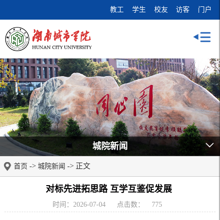
教工
学生
校友
访客
门户
城院新闻
->
-> 正文
首页
城院新闻
对标先进拓思路 互学互鉴促发展 ​
时间：2026-07-04
点击数：
775